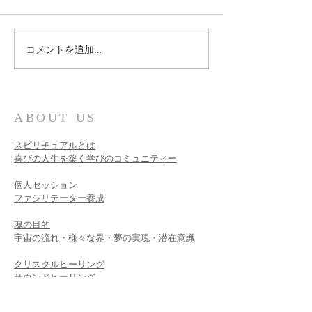
コメントを追加…
新しい時代のスピリチュ
3月21日グレー
アルの学び
ンダーの無料ワ
ップ
ABOUT US
スピリチュアルとは
喜びの人生を築く学びのコミュニティー
個人セッション​
ファシリテーター養成
魂の目的
宇宙の流れ・様々な界・夢の実現・潜在意識
クリスタルヒーリング
サウンドヒーリング
ライトボディセラピー