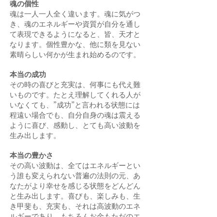
魂の個性
魂は一人一人全く違います。魂に気がつ
き、魂のエネルギーや資質が自分を通し
て表現できるようになると、皆、天才と
なります。個性豊かな、他に類を見ない
素晴らしい何かが生まれ始めるのです。
本当の成功
その時の喜びと充実は、何事にも代え難
いものです。たとえ理解してくれる人が
いなくても、”成功”と言われる状態には
程遠い場合でも、自分自身の魂は震える
ように喜び、感動し、とても高い波動を
生み出します。
本当の豊かさ
その高い波動は、全てはエネルギーとい
う誰も変えられない普遍の法則の元、あ
なたがより幸せを感じる状態をどんどん
と生み出します。喜びも、楽しみも、生
き甲斐も、充実も、それは高波動のエネ
ルギーであり、もちろんお金もただのエ