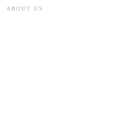
ABOUT US
スピリチュアルとは
喜びの人生を築く学びのコミュニティー
個人セッション​
ファシリテーター養成
魂の目的
宇宙の流れ・様々な界・夢の実現・潜在意識
クリスタルヒーリング
サウンドヒーリング
ライトボディセラピー
モダンスピリチュアリティー
ファシリテーター
ADDRESS
代表住所