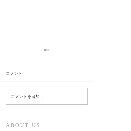
コメント
コメントを追加…
新しい時代のスピリチュ
3月21日グレー
アルの学び
ンダーの無料ワ
ップ
ABOUT US