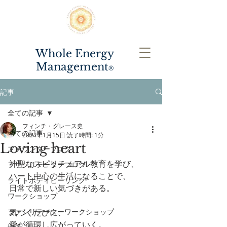
Whole Energy
Management
®️
記事
全ての記事
フィンチ・グレース史
全ての記事
2024年1月15日
読了時間: 1分
Loving heart
ファウンダーブログ
神聖なスピリチュアル教育を学び、
ファシリテーターブログ
ハート中心の生活になることで、
ライトボディヒーリング
日常で新しい気づきがある。
ワークショップ
ファシリテーターワークショップ
気づくたびに、
愛が循環し広がっていく。