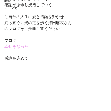
協働
感謝が循環し浸透していく。
メルマガ
ご自分の人生に愛と情熱を輝かせ、
真っ直ぐに光の道を歩く澤田麻衣さん
のブログを、是非ご覧ください！
ブログ
幸せを願った
感謝を込めて