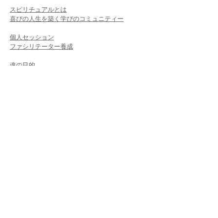
スピリチュアルとは
喜びの人生を築く学びのコミュニティー
個人セッション​
ファシリテーター養成
魂の目的
宇宙の流れ・様々な界・夢の実現・潜在意識
クリスタルヒーリング
サウンドヒーリング
ライトボディセラピー
モダンスピリチュアリティー
ファシリテーター
ADDRESS
代表住所
906-0015