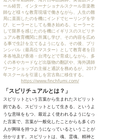
ール経営、インターナショナルスクール音楽教
師など様々な教育現場で働きながら、人生の難
局に直面したのを機にインドでヒーリングを学
び、ヒーラーとしても働き始める。ヒーラーと
して限界を感じたのを機にイギリスのスピリチ
ュアル教育機関に所属し学び、その内容を広め
る事で生計を立てるようになる。その後、プリ
ンシパル（最高位マスター）として教育者を日
本各地及び香港・台湾などで育成しながら、多
くの本やカードなど出版物の翻訳や、海外講師
ワークショップの主催と通訳を務めるが、2017
年スクールを引退しを宮古島に移住する。
https://www.finchfumi.com/
「スピリチュアルとは？」
​スピリットという言葉から生まれたスピリット
的である、スピリットとして生きる、というよ
うな意味をもつ、最近よく使われるようになっ
た言葉で、言葉が一般化したことからも多くの
人が興味を持つようになっているということが
分かります。スピリットは、魂、霊魂、精神と