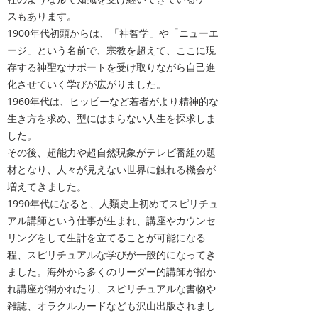
スもあります。
1900年代初頭からは、「神智学」や「ニューエ
ージ」という名前で、宗教を超えて、ここに現
存する神聖なサポートを受け取りながら自己進
化させていく学びが広がりました。
​1960年代は、ヒッピーなど若者がより精神的な
生き方を求め、型にはまらない人生を探求しま
した。
その後、超能力や超自然現象がテレビ番組の題
材となり、人々が見えない世界に触れる機会が
増えてきました。
1990年代になると、人類史上初めてスピリチュ
アル講師という仕事が生まれ、講座やカウンセ
リングをして生計を立てることが可能になる
程、スピリチュアルな学びが一般的になってき
ました。
海外から多くのリーダー的講師が招か
れ講座が開かれたり、スピリチュアルな書物や
雑誌、オラクルカードなども沢山出版されまし