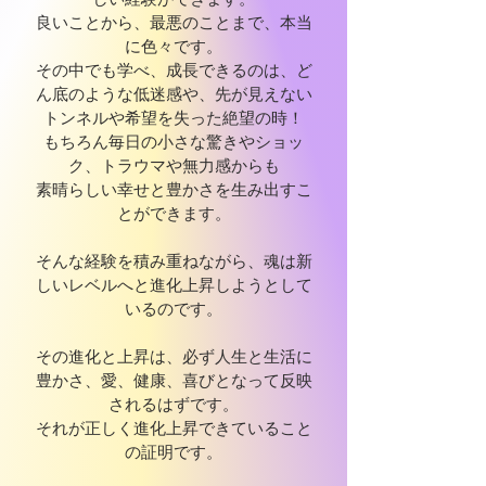
良いことから、最悪のことまで、本当
に色々です。
その中でも学べ、成長できるのは、ど
ん底のような低迷感や、先が見えない
トンネルや希望を失った絶望の時！
もちろん毎日の小さな驚きやショッ
ク、トラウマや無力感からも
素晴らしい幸せと豊かさを生み出すこ
とができます。
そんな経験を積み重ねながら、魂は新
しいレベルへと進化上昇しようとして
いるのです。
その進化と上昇は、必ず人生と生活に
豊かさ、愛、健康、喜びとなって反映
されるはずです。
それが正しく進化上昇できていること
の証明です。