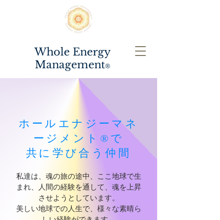
Whole Energy
Management
®️
ホールエナジーマネ
ージメント®️で
​共に学び合う仲間
私達は、魂の旅の途中、ここ地球で生
まれ、人間の経験を通して、魂を上昇
させようとしています。
美しい地球での人生で、様々な素晴ら
しい経験ができます。