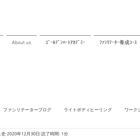
About us
ｺﾞｰﾙﾃﾞﾝﾊｰﾄｱｶﾃﾞﾐｰ
ﾌｧｼﾘﾃｰﾀｰ養成ｺｰｽ
ファシリテーターブログ
ライトボディヒーリング
ワーク
ス史
2020年12月30日
読了時間: 1分
協働
メルマガ