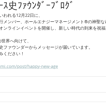
ﾚｰｽ史ﾌｧｳﾝﾀﾞｰﾌﾞﾛｸﾞ
われる12月22日に、
行メンバー、ホールエナジーマネージメント®の神聖な
オンラインイベントを開催し、新しい時代の到来を祝福
の世界へ向けて、
史ファウンダーからメッセージが届いています。
みください！
fumi.com/post/happy-new-age