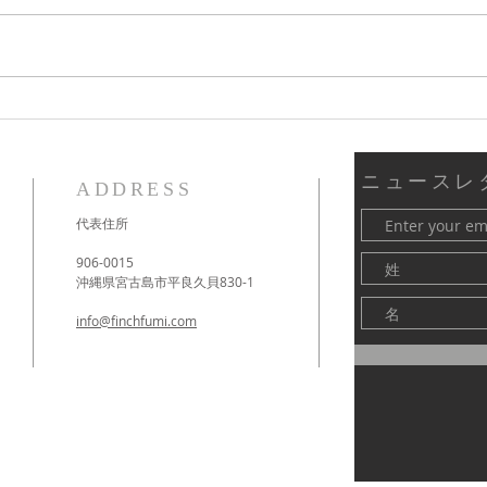
紐解かれる神聖な真実
多く
い！
ニュースレ
ADDRESS
代表住所
906-0015
沖縄県宮古島市平良久貝830-1
info@finchfumi.com