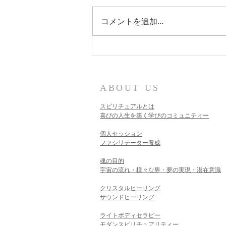
コメントを追加…
ライトボディを保つために
ABOUT US
スピリチュアルとは
喜びの人生を築く学びのコミュニティー
個人セッション​
ファシリテーター養成
魂の目的
宇宙の流れ・様々な界・夢の実現・潜在意識
クリスタルヒーリング
サウンドヒーリング
ライトボディセラピー
モダンスピリチュアリティー