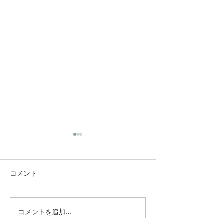
コメント
紐解かれる神聖な真実
コメントを追加…
多くの人に読ん