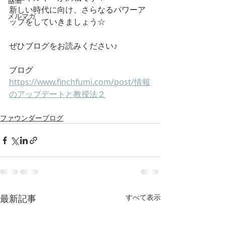
協働
新しい時代に向け、さらなるパワーア
メルマガ
ップをしていきましょう☆
ぜひブログをお読みください♪
ブログ
https://www.finchfumi.com/post/情報
のアップデートと教授法２
ファウンダーブログ
最新記事
すべて表示