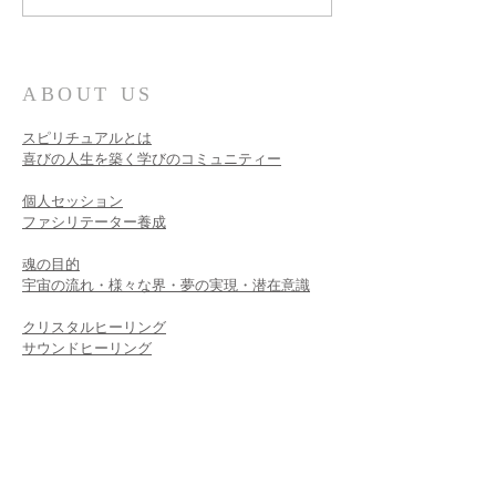
たい！
ABOUT US
スピリチュアルとは
喜びの人生を築く学びのコミュニティー
個人セッション​
ファシリテーター養成
魂の目的
宇宙の流れ・様々な界・夢の実現・潜在意識
クリスタルヒーリング
サウンドヒーリング
ライトボディセラピー
モダンスピリチュアリティー
ファシリテーター