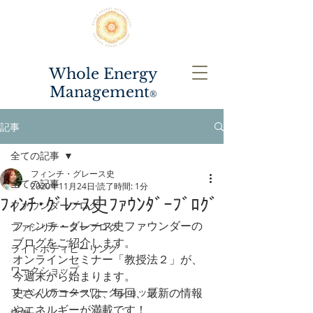
Whole Energy
Management
®️
記事
全ての記事
フィンチ・グレース史
全ての記事
2020年11月24日
読了時間: 1分
ﾌｨﾝﾁ･ｸﾞﾚｰｽ史ﾌｧｳﾝﾀﾞｰﾌﾞﾛｸﾞ
ファウンダーブログ
フィンチ・グレース史ファウンダーの
ファシリテーターブログ
ブログをご紹介します。
ライトボディヒーリング
オンラインセミナー「教授法２」が、
ワークショップ
今週末から始まります。
ファシリテーターワークショップ
史さんのコースは、毎回、最新の情報
やエネルギーが満載です！