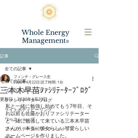
Whole Energy
Management
®️
記事
全ての記事
フィンチ・グレース史
全ての記事
2020年4月22日
読了時間: 1分
三本木早苗ﾌｧｼﾘﾃｰﾀｰﾌﾞﾛｸﾞ
ファウンダーブログ
更新日：
2020年4月23日
ファシリテーターブログ
私と一緒に勉強し始めてもう7年目、そ
ライトボディヒーリング
れ以前も佐藤かおりファシリテーター
ワークショップ
と一緒に勉強して来ている三本木早苗
さんが、本当に彼女らしい可愛らしい
ファシリテーターワークショップ
ホームページを作りました。