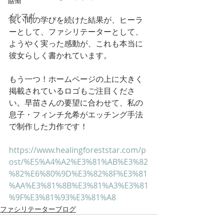
協働
メルマガ
長い間の学びを続けた結果が、ヒーラ
ーとして、ファシリテーターとして、
ようやく実った感動が、これも本当に
彼女らしく書かれています。
もう一つ！ホームページの上に大きく
掲載されているロゴもご注目くださ
い。早苗さんの要望に合わせて、私の
息子・フィンチ允希がエッチング手法
で制作した力作です！
https://www.healingforeststar.com/p
ost/%E5%A4%A2%E3%81%AB%E3%82
%82%E6%80%9D%E3%82%8F%E3%81
%AA%E3%81%8B%E3%81%A3%E3%81
%9F%E3%81%93%E3%81%A8
ファシリテーターブログ