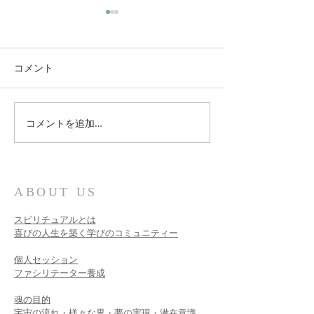
コメント
コメントを追加…
新しい時代のスピリチュ
3月21日グレー
アルの学び
ンダーの無料ワ
ップ
ABOUT US
スピリチュアルとは
喜びの人生を築く学びのコミュニティー
個人セッション​
ファシリテーター養成
魂の目的
宇宙の流れ・様々な界・夢の実現・潜在意識