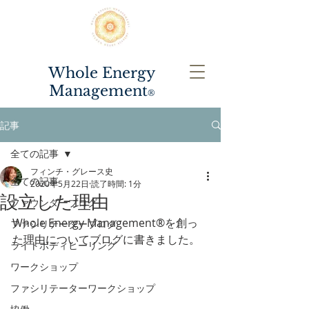
Whole Energy
Management
®️
記事
全ての記事
フィンチ・グレース史
全ての記事
2020年5月22日
読了時間: 1分
設立した理由
ファウンダーブログ
Whole Energy Management®️を創っ
ファシリテーターブログ
た理由についてブログに書きました。
ライトボディヒーリング
ワークショップ
ファシリテーターワークショップ