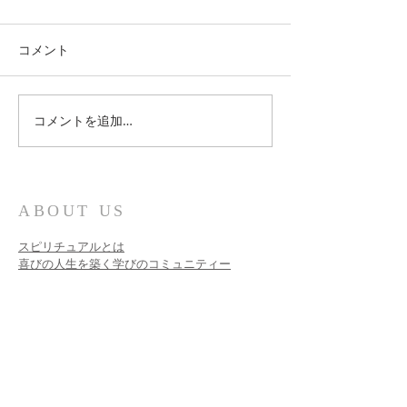
コメント
紐解かれる神聖な真実
コメントを追加…
多くの人に読ん
たい！
ABOUT US
スピリチュアルとは
喜びの人生を築く学びのコミュニティー
個人セッション​
ファシリテーター養成
魂の目的
宇宙の流れ・様々な界・夢の実現・潜在意識
クリスタルヒーリング