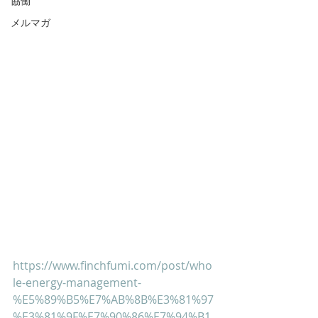
協働
メルマガ
https://www.finchfumi.com/post/who
le-energy-management-
%E5%89%B5%E7%AB%8B%E3%81%97
%E3%81%9F%E7%90%86%E7%94%B1