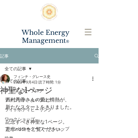
Whole Energy
Management
®️
記事
全ての記事
フィンチ・グレース史
全ての記事
2023年9月4日
読了時間: 1分
神聖な1ページ
ファウンダーブログ
西村秀香さんの愛と情熱が、
ファシリテーターブログ
新たなスタートをきりました。
ライトボディヒーリング
ワークショップ
記念すべき神聖な1ページ。
ファシリテーターワークショップ
是非noteをご覧ください。