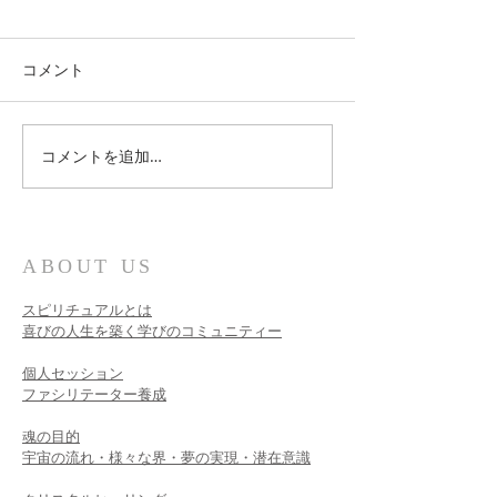
コメント
コメントを追加…
新しい時代のスピリチュ
3月21日グレー
アルの学び
ンダーの無料ワ
ップ
ABOUT US
スピリチュアルとは
喜びの人生を築く学びのコミュニティー
個人セッション​
ファシリテーター養成
魂の目的
宇宙の流れ・様々な界・夢の実現・潜在意識