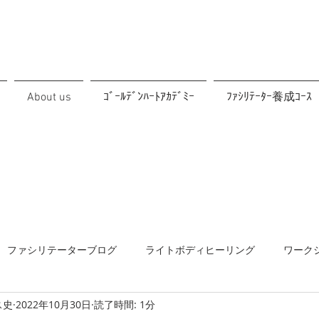
About us
ｺﾞｰﾙﾃﾞﾝﾊｰﾄｱｶﾃﾞﾐｰ
ﾌｧｼﾘﾃｰﾀｰ養成ｺｰｽ
ファシリテーターブログ
ライトボディヒーリング
ワーク
ス史
2022年10月30日
読了時間: 1分
協働
メルマガ