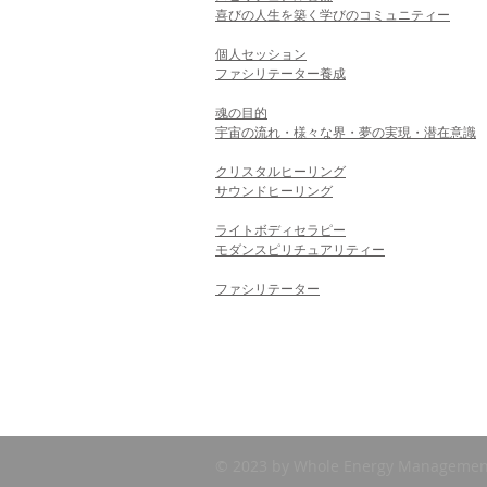
喜びの人生を築く学びのコミュニティー
個人セッション​
ファシリテーター養成
魂の目的
宇宙の流れ・様々な界・夢の実現・潜在意識
クリスタルヒーリング
サウンドヒーリング
ライトボディセラピー
モダンスピリチュアリティー
ファシリテーター
© 2023 by Whole Energy Managem