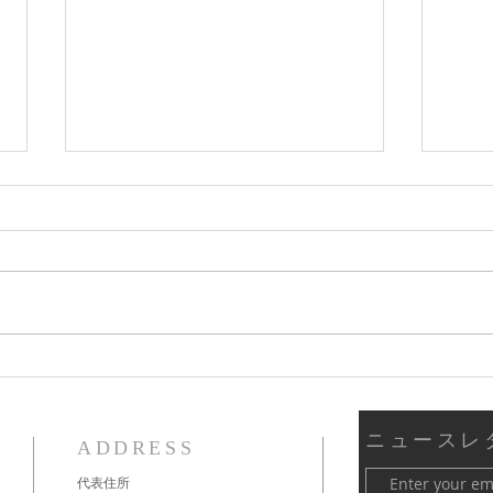
新しい時代のスピリチュアル
3月
の学び
ダー
ニュースレ
ADDRESS
代表住所