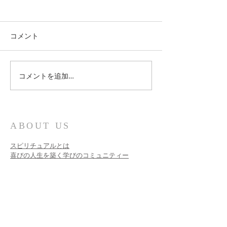
コメント
自己愛を深めて
コメントを追加…
これからお会いする方に
向けて
ABOUT US
スピリチュアルとは
喜びの人生を築く学びのコミュニティー
個人セッション​
ファシリテーター養成
魂の目的
宇宙の流れ・様々な界・夢の実現・潜在意識