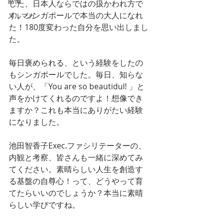
協働
した、日本人ならではの扱かわれ方で
す。シンガポールで本当の大人になれ
メルマガ
た！180度変わった自分を思い出しまし
た。
毎日褒められる、という経験をしたの
もシンガポールでした。毎日、知らな
い人が、「You are so beautidul! 」と
声をかけてくれるのですよ！想像でき
ますか？これも本当にありがたい経験
になりました。
池田智香子Exec.ファシリテーターの、
内観と考察、皆さんも一緒に深めてみ
てください。素晴らしい人生を創造す
る基盤の自尊心！って、どうやって育
てたらいいのでしょうか？本当に素晴
らしい学びですね。