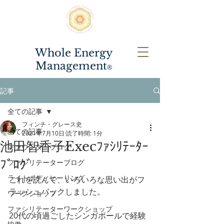
Whole Energy
Management
®️
記事
全ての記事
フィンチ・グレース史
全ての記事
2021年7月10日
読了時間: 1分
池田智香子Execﾌｧｼﾘﾃｰﾀｰ
ファウンダーブログ
ﾌﾞﾛｸﾞ
ファシリテーターブログ
ライトボディヒーリング
これを読んで、いろいろな思い出がフ
ラッシュバックしました。
ワークショップ
ファシリテーターワークショップ
20代の頃過ごしたシンガポールで経験