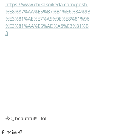
https://www.chikakoikeda.com/post/
%E8%87%AA%E5%B7%B1%E6%84%9B
%E3%81%AE%E7%A5%9E%E8%81%96
%E3%81%AA%E5%AD%A6%E3%81%B
3
今もbeautiful!!!  lol