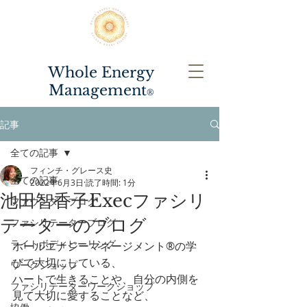
Whole Energy
Management
®️
記事
全ての記事
フィンチ・グレース史
全ての記事
2022年6月3日
読了時間: 1分
池田智香子Execファシリ
ファウンダーブログ
テーターのブログ
ファシリテーターブログ
ライトボディヒーリング
ホールエナジーマネージメント®の学
びで大切にしている、
ワークショップ
ハートで生きることや、自分の内側を
ファシリテーターワークショップ
見て大切に愛することなど、