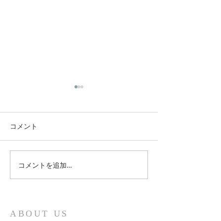
コメント
コメントを追加…
新しい時代のスピリチュ
3月21日グレー
アルの学び
ンダーの無料ワ
ップ
ABOUT US