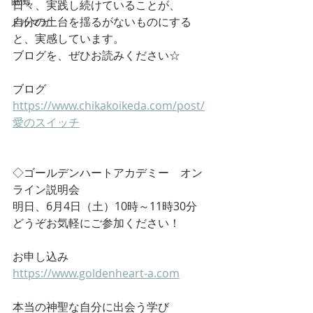
協働
日々、実践し続けていることが、
自分の土台を揺るがないものにする
メルマガ
と、実感しています。
ブログを、ぜひお読みください☆
ブログ
https://www.chikakoikeda.com/post/
愛のスイッチ
◇ゴールデンハートアカデミー　オン
ライン説明会
明日、6月4日（土）10時～11時30分　
どうぞお気軽にご参加ください！
お申し込み
https://www.goldenheart-a.com
本当の神聖な自分に出会う学び