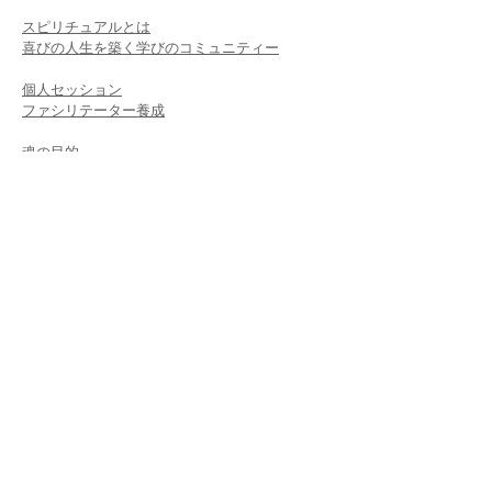
スピリチュアルとは
喜びの人生を築く学びのコミュニティー
個人セッション​
ファシリテーター養成
魂の目的
宇宙の流れ・様々な界・夢の実現・潜在意識
クリスタルヒーリング
サウンドヒーリング
ライトボディセラピー
モダンスピリチュアリティー
ファシリテーター
ADDRESS
代表住所
906-0015