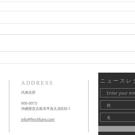
ニュースレ
ADDRESS
代表住所
906-0015
沖縄県宮古島市平良久貝830-1
info@finchfumi.com