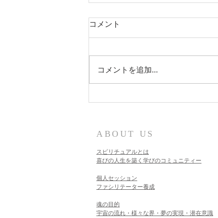
コメント
コメントを追加…
ABOUT US
スピリチュアルとは
喜びの人生を築く学びのコミュニティー
個人セッション​
ファシリテーター養成
魂の目的
宇宙の流れ・様々な界・夢の実現・潜在意識