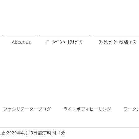
About us
ｺﾞｰﾙﾃﾞﾝﾊｰﾄｱｶﾃﾞﾐｰ
ﾌｧｼﾘﾃｰﾀｰ養成ｺｰｽ
ファシリテーターブログ
ライトボディヒーリング
ワーク
ス史
2020年4月15日
読了時間: 1分
協働
メルマガ