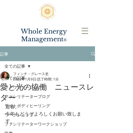
Whole Energy
Management
®️
記事
全ての記事
フィンチ・グレース史
全ての記事
2023年1月9日
読了時間: 1分
愛と光の協働 ニュースレ
ファウンダーブログ
ター
ファシリテーターブログ
ライトボディヒーリング
迎春。
今年もどうぞよろしくお願い致しま
ワークショップ
す。
ファシリテーターワークショップ