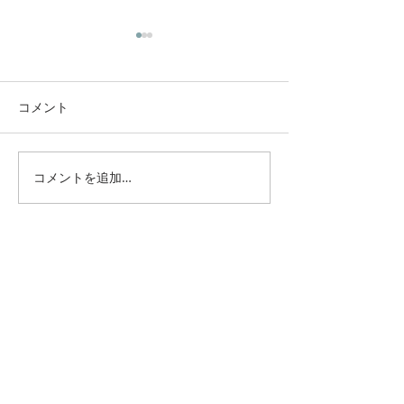
コメント
澤田麻衣さんのブログ
澤田麻衣さんの
コメントを追加…
ABOUT US
スピリチュアルとは
喜びの人生を築く学びのコミュニティー
個人セッション​
ファシリテーター養成