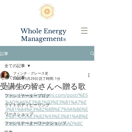
Whole Energy
Management
®️
記事
全ての記事
フィンチ・グレース史
全ての記事
2020年5月29日
読了時間: 1分
受講生の皆さんへ贈る歌
ファウンダーブログ
https://www.finchfumi.com/post/%E5
ファシリテーターブログ
%AD%A6%E3%82%93%E3%81%A7%E
ライトボディヒーリング
3%81%84%E3%82%8B%E7%9A%86%E
ワークショップ
3%81%95%E3%82%93%E3%81%AB%E
ファシリテーターワークショップ
9%80%81%E3%82%8B%E6%AD%8C