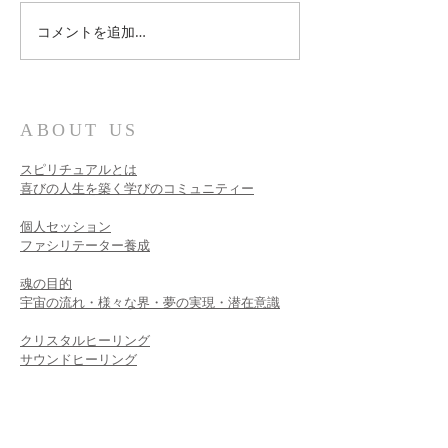
紐解かれる神聖な真実
コメントを追加…
多くの人に読ん
たい！
ABOUT US
スピリチュアルとは
喜びの人生を築く学びのコミュニティー
個人セッション​
ファシリテーター養成
魂の目的
宇宙の流れ・様々な界・夢の実現・潜在意識
クリスタルヒーリング
サウンドヒーリング
ライトボディセラピー
モダンスピリチュアリティー