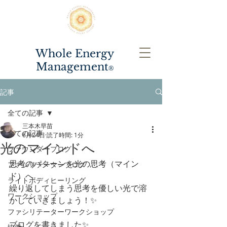
Whole Energy
Management
®️
記事
全ての記事
三本木早苗
全ての記事
6月24日
読了時間: 1分
光のマインドへ
ファウンダーブログ
思考のパターンを光の思考（マイン
ファシリテーターブログ
ド）へ
ライトボディヒーリング
繰り返してしまう思考を優しい光で溶
ワークショップ
かしていきましょう！✨
ファシリテーターワークショップ
ブログを書きました✨