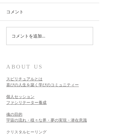
コメント
自己愛を深めて
コメントを追加…
これからお会いする方に
向けて
ABOUT US
スピリチュアルとは
喜びの人生を築く学びのコミュニティー
個人セッション​
ファシリテーター養成
魂の目的
宇宙の流れ・様々な界・夢の実現・潜在意識
クリスタルヒーリング
サウンドヒーリング