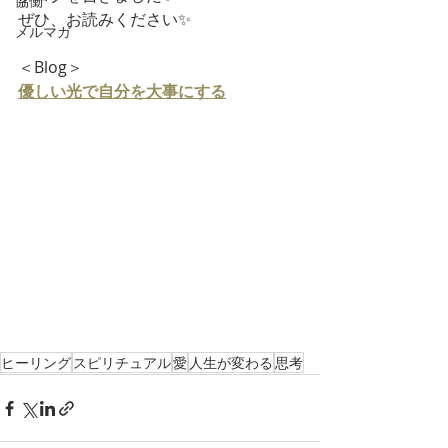
協働
ぜひ、お読みください✨
メルマガ
＜Blog＞
優しい光で自分を大事にする
ヒーリング
スピリチュアル
愛
人生が変わる
思考