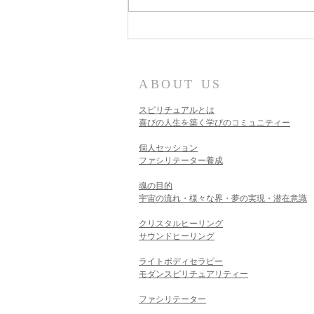
ABOUT US
スピリチュアルとは
喜びの人生を築く学びのコミュニティー
個人セッション​
ファシリテーター養成
魂の目的
宇宙の流れ・様々な界・夢の実現・潜在意識
クリスタルヒーリング
サウンドヒーリング
ライトボディセラピー
モダンスピリチュアリティー
ファシリテーター