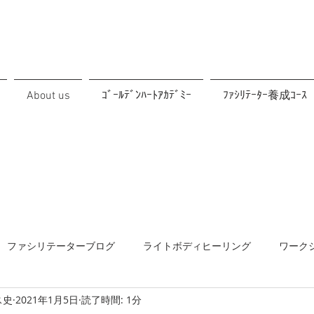
About us
ｺﾞｰﾙﾃﾞﾝﾊｰﾄｱｶﾃﾞﾐｰ
ﾌｧｼﾘﾃｰﾀｰ養成ｺｰｽ
ファシリテーターブログ
ライトボディヒーリング
ワーク
ス史
2021年1月5日
読了時間: 1分
協働
メルマガ