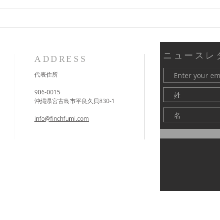
新しい時代のスピリチュアル
3月
の学び
ダー
ニュースレ
ADDRESS
代表住所
906-0015
沖縄県宮古島市平良久貝830-1
info@finchfumi.com