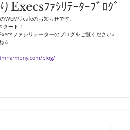
xecsﾌｧｼﾘﾃｰﾀｰﾌﾞﾛｸﾞ
初のWEM♡cafeのお知らせです。
時スタート！
xecsファシリテーターのブログをご覧ください♪
ね☆
himharmony.com/blog/