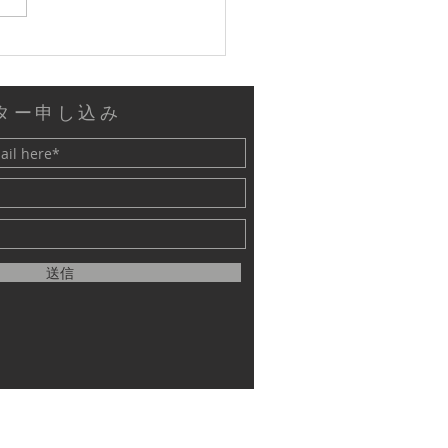
21日グレース史ファウン
の無料ワークショップ
ター申し込み
送信