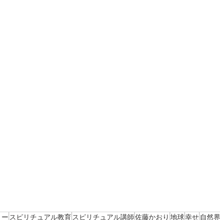
ミー
スピリチュアル教育
スピリチュアル講師
佐藤かおり
地球
幸せ
自然