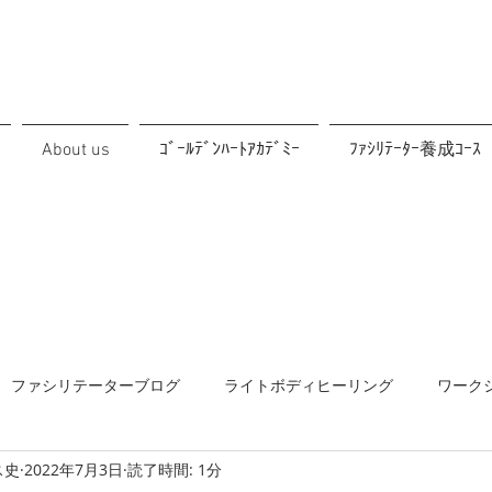
About us
ｺﾞｰﾙﾃﾞﾝﾊｰﾄｱｶﾃﾞﾐｰ
ﾌｧｼﾘﾃｰﾀｰ養成ｺｰｽ
ファシリテーターブログ
ライトボディヒーリング
ワーク
ス史
2022年7月3日
読了時間: 1分
協働
メルマガ