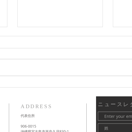
新しい時代のスピリチュアル
3月
の学び
ダー
ニュースレ
ADDRESS
代表住所
906-0015
沖縄県宮古島市平良久貝830-1