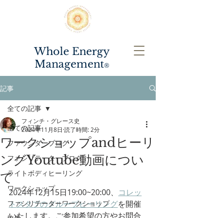
Whole Energy
Management
®️
記事
全ての記事
フィンチ・グレース史
全ての記事
2024年11月8日
読了時間: 2分
ワークショップandヒーリ
ファウンダーブログ
ングYoutube動画につい
ファシリテーターブログ
ライトボディヒーリング
て
ワークショップ
2024年12月15日19:00~20:00、
コレッ
ファシリテーターワークショップ
トスタブのグループヒーリング
を開催
いたします。ご参加希望の方やお問合