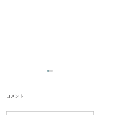
コメント
自己愛を深めて
コメントを追加…
これからお会いする方に
向けて