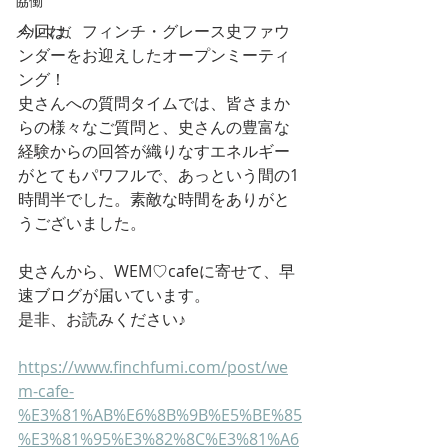
協働
今回は、フィンチ・グレース史ファウ
メルマガ
ンダーをお迎えしたオープンミーティ
ング！
史さんへの質問タイムでは、皆さまか
らの様々なご質問と、史さんの豊富な
経験からの回答が織りなすエネルギー
がとてもパワフルで、あっという間の1
時間半でした。素敵な時間をありがと
うございました。
史さんから、WEM♡cafeに寄せて、早
速ブログが届いています。
是非、お読みください♪
https://www.finchfumi.com/post/we
m-cafe-
%E3%81%AB%E6%8B%9B%E5%BE%85
%E3%81%95%E3%82%8C%E3%81%A6