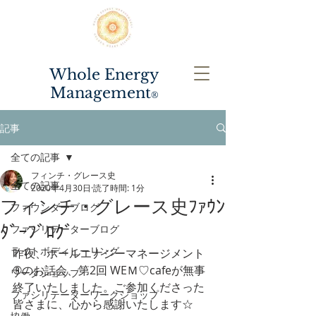
Whole Energy
Management
®️
記事
全ての記事
フィンチ・グレース史
全ての記事
2020年4月30日
読了時間: 1分
フィンチ・グレース史ﾌｧｳﾝ
ファウンダーブログ
ﾀﾞｰﾌﾞﾛｸﾞ
ファシリテーターブログ
ライトボディヒーリング
昨夜、ホールエナジーマネージメント
®のお話会、第2回 WEＭ♡cafeが無事
ワークショップ
終了いたしました。ご参加くださった
ファシリテーターワークショップ
皆さまに、心から感謝いたします☆