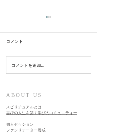
コメント
紐解かれる神聖な真実
コメントを追加…
多くの人に読ん
たい！
ABOUT US
スピリチュアルとは
喜びの人生を築く学びのコミュニティー
個人セッション​
ファシリテーター養成