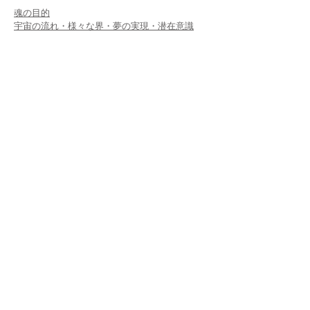
魂の目的
宇宙の流れ・様々な界・夢の実現・潜在意識
クリスタルヒーリング
サウンドヒーリング
ライトボディセラピー
モダンスピリチュアリティー
ファシリテーター
ADDRESS
代表住所
906-0015
沖縄県宮古島市平良久貝830-1
info@finchfumi.com
ニュースレター申し込み