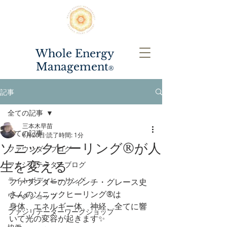
Whole Energy
Management
®️
記事
全ての記事
三本木早苗
全ての記事
6月20日
読了時間: 1分
ソニックヒーリング®が人
ファウンダーブログ
生を変える
ファシリテーターブログ
ライトボディヒーリング
ファウンダーのフィンチ・グレース史
さんのソニックヒーリング®は
ワークショップ
身体、エネルギー体、神経、全てに響
ファシリテーターワークショップ
いて光の変容が起きます✨