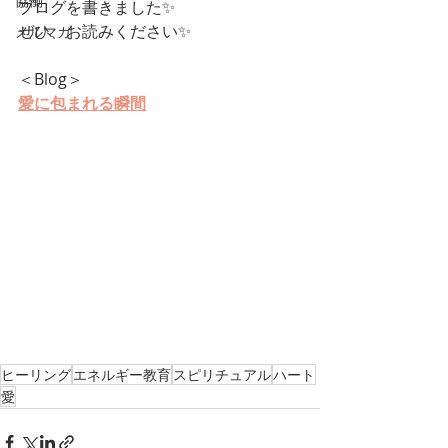
協働
ブログを書きました✨
ぜひ、お読みください✨
メルマガ
＜Blog＞
愛に包まれる瞬間
ヒーリング
エネルギー教育
スピリチュアル
ハート
愛