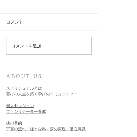
コメント
自己愛を深めて
コメントを追加…
これからお会いする方に
向けて
ABOUT US
スピリチュアルとは
喜びの人生を築く学びのコミュニティー
個人セッション​
ファシリテーター養成
魂の目的
宇宙の流れ・様々な界・夢の実現・潜在意識