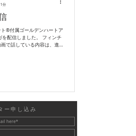
 1分
信
ト®️付属ゴールデンハートア
ガを配信しました。 フィンチ
動画で話している内容は、進
いっぱいです！ 本当の愛と
ター申し込み