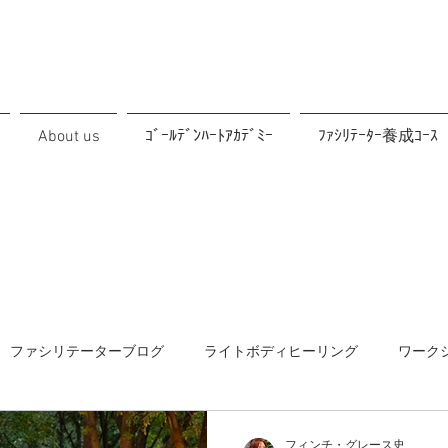
About us
ｺﾞｰﾙﾃﾞﾝﾊｰﾄｱｶﾃﾞﾐｰ
ﾌｧｼﾘﾃｰﾀｰ養成ｺｰｽ
ファシリテーターブログ
ライトボディヒーリング
ワーク
協働
メルマガ
フィンチ・グレース史