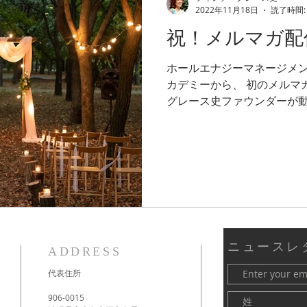
2022年11月18日
読了時間:
祝！メルマガ配
ホールエナジーマネージメン
カデミーから、 初のメルマ
グレース史ファウンダーが
化や成長への神聖なヒントが
光を受け取ってください。...
ニュースレ
ADDRESS
代表住所
906-0015